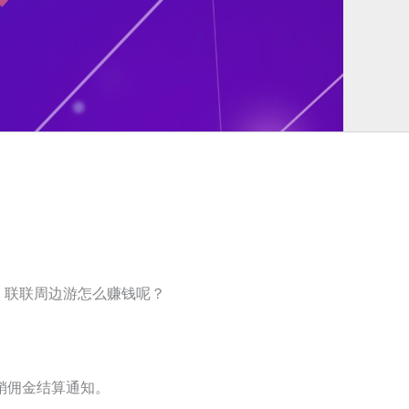
，联联周边游怎么赚钱呢？
销佣金结算通知。